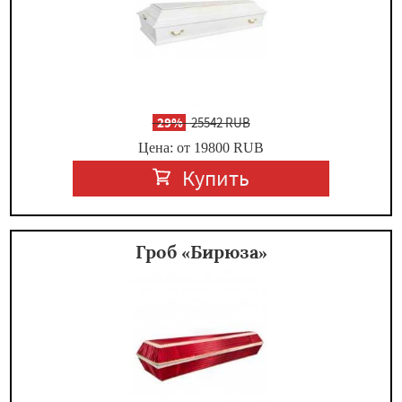
-
29%
25542 RUB
Цена: от 19800
RUB
Купить
Гроб «Бирюза»