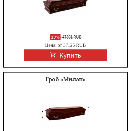
-
29%
47891 RUB
Цена: от 37125
RUB
Купить
Гроб «Милан»