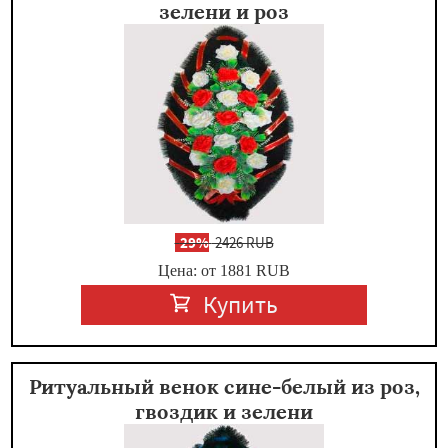
зелени и роз
-
29%
2426 RUB
Цена: от 1881
RUB
Купить
Ритуальный венок сине-белый из роз,
гвоздик и зелени