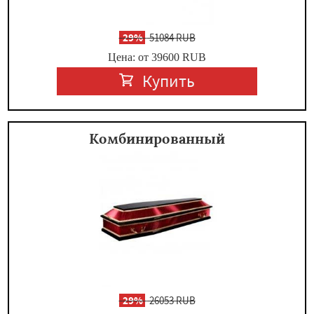
-
29%
51084 RUB
Цена: от 39600
RUB
Купить
Комбинированный
-
29%
26053 RUB