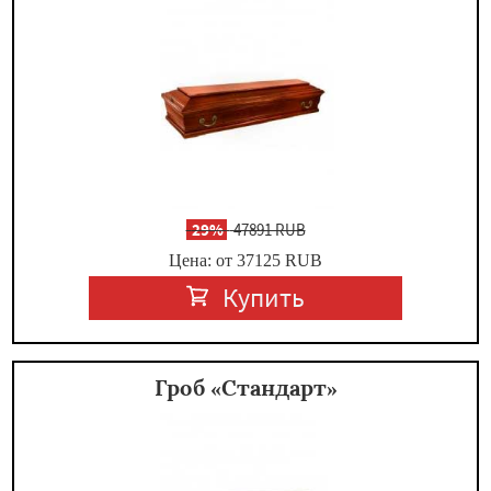
-
29%
47891 RUB
Цена: от 37125
RUB
Купить
Гроб «Стандарт»