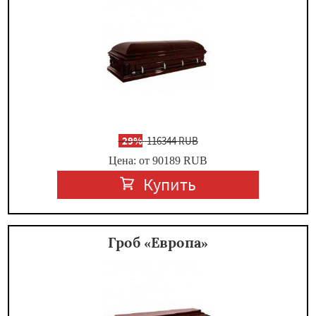
-
29%
116344 RUB
Цена: от 90189
RUB
Купить
Гроб «Европа»