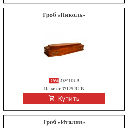
Гроб «Николь»
-
29%
47891 RUB
Цена: от 37125
RUB
Купить
Гроб «Италия»