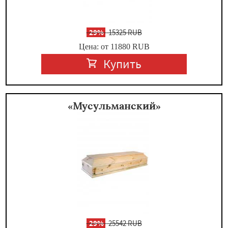
-
29%
15325 RUB
Цена: от 11880
RUB
Купить
«Мусульманский»
-
29%
25542 RUB