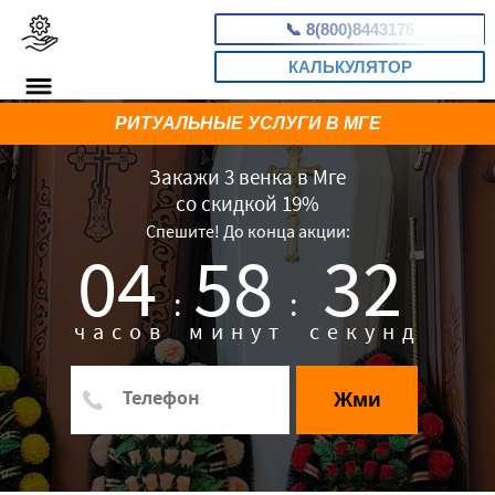
📞
8(800)8443176
КАЛЬКУЛЯТОР
РИТУАЛЬНЫЕ УСЛУГИ В МГЕ
Закажи 3 венка в Мге
со скидкой 19%
Спешите! До конца акции:
04
58
31
:
:
часов
минут
секунд
Жми