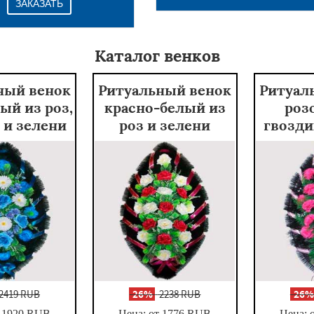
ЗАКАЗАТЬ
Каталог венков
ный венок
Ритуальный венок
Ритуал
ый из роз,
красно-белый из
роз
 и зелени
роз и зелени
гвозди
2419 RUB
-
26%
2238 RUB
-
26
 1920
RUB
Цена: от 1776
RUB
Цена: 