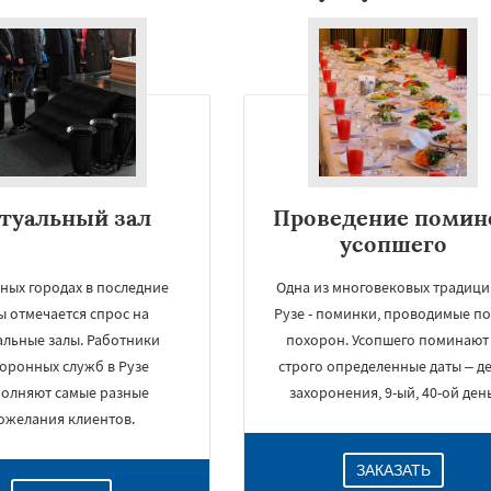
туальный зал
Проведение помин
усопшего
ных городах в последние
Одна из многовековых традици
ы отмечается спрос на
Рузе - поминки, проводимые по
альные залы. Работники
похорон. Усопшего поминают
оронных служб в Рузе
строго определенные даты – д
олняют самые разные
захоронения, 9-ый, 40-ой день
ожелания клиентов.
ЗАКАЗАТЬ