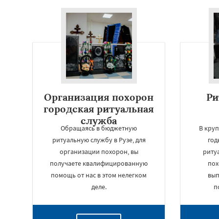
Организация похорон
Ри
городская ритуальная
служба
Обращаясь в бюджетную
В круп
ритуальную службу в Рузе, для
год
организации похорон, вы
риту
получаете квалифицированную
пох
помощь от нас в этом нелегком
вып
деле.
п