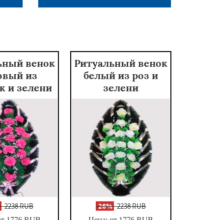
ьный венок
Ритуальный венок
овый из
белый из роз и
к и зелени
зелени
%
2238 RUB
-
26%
2238 RUB
от 1776
RUB
Цена: от 1776
RUB