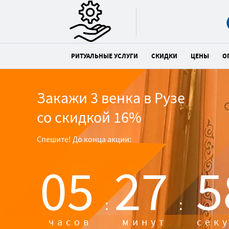
РИТУАЛЬНЫЕ УСЛУГИ
СКИДКИ
ЦЕНЫ
О
Закажи 3 венка в Рузе
со скидкой 16%
Спешите! До конца акции:
05
27
5
:
:
часов
минут
сек