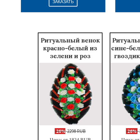
ЗАКАЗАТЬ
Ритуальный венок
Ритуаль
красно-белый из
сине-бел
зелени и роз
гвоздик
-
26%
2298 RUB
-
26%
Цена: от 1824
RUB
Цена: от