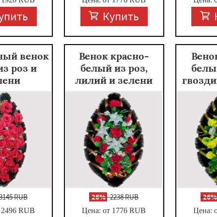
упить
Купить
ный венок
Венок красно-
Вено
из роз и
белый из роз,
белы
лени
лилий и зелени
гвозди
3145 RUB
-
26%
2238 RUB
-
26
 2496
RUB
Цена: от 1776
RUB
Цена: 