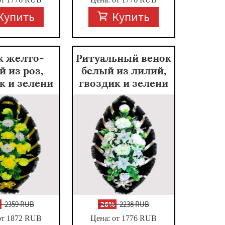
Купить
Купить
к желто-
Ритуальный венок
й из роз,
белый из лилий,
к и зелени
гвоздик и зелени
%
2359 RUB
-
26%
2238 RUB
от 1872
RUB
Цена: от 1776
RUB