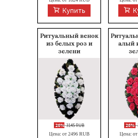
Купить
К
Ритуальный венок
Ритуаль
из белых роз и
алый 
зелени
зе
-
26%
3145 RUB
-
26%
Цена: от 2496
RUB
Цена: от