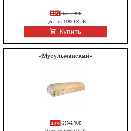
-
29%
15325 RUB
Цена: от 11880
RUB
Купить
«Мусульманский»
-
29%
25542 RUB