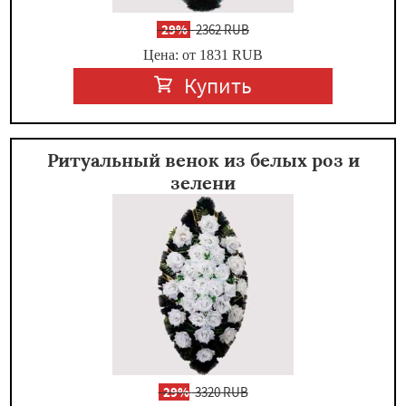
-
29%
2362 RUB
Цена: от 1831
RUB
Купить
Ритуальный венок из белых роз и
зелени
-
29%
3320 RUB