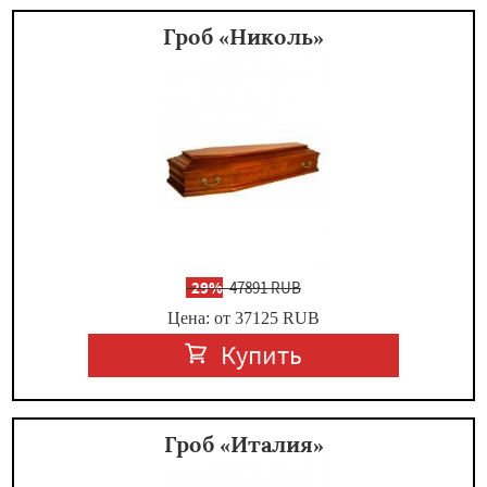
Гроб «Николь»
-
29%
47891 RUB
Цена: от 37125
RUB
Купить
Гроб «Италия»