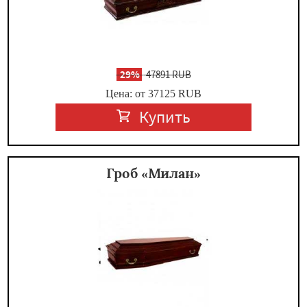
-
29%
47891 RUB
Цена: от 37125
RUB
Купить
Гроб «Милан»