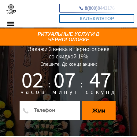
📞
8(800)8443176
КАЛЬКУЛЯТОР
РИТУАЛЬНЫЕ УСЛУГИ В
ЧЕРНОГОЛОВКЕ
Закажи 3 венка в Черноголовке
со скидкой 19%
Спешите! До конца акции:
02
07
46
:
:
часов
минут
секунд
Жми