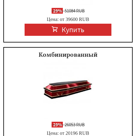
-
29%
51084 RUB
Цена: от 39600
RUB
Купить
Комбинированный
-
29%
26053 RUB
Цена: от 20196
RUB