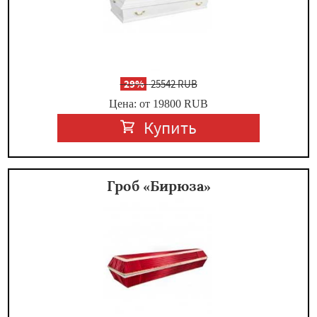
-
29%
25542 RUB
Цена: от 19800
RUB
Купить
Гроб «Бирюза»