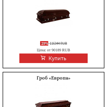
-
29%
116344 RUB
Цена: от 90189
RUB
Купить
Гроб «Европа»