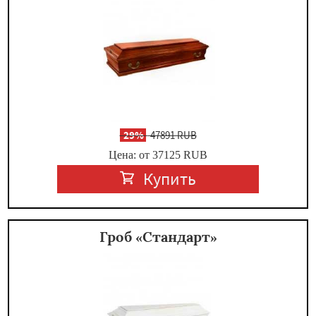
-
29%
47891 RUB
Цена: от 37125
RUB
Купить
Гроб «Стандарт»