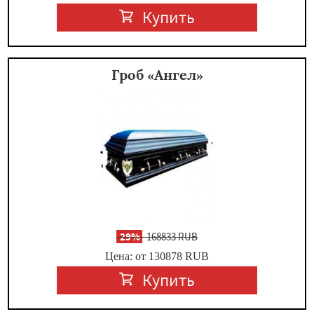
Купить
Гроб «Ангел»
-
29%
168833 RUB
Цена: от 130878
RUB
Купить