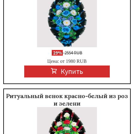
-
29%
2554 RUB
Цена: от 1980
RUB
Купить
Ритуальный венок красно-белый из роз
и зелени