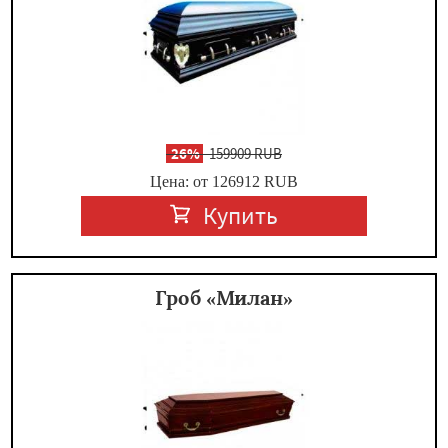
-
26%
159909 RUB
Цена: от 126912
RUB
Купить
Гроб «Милан»