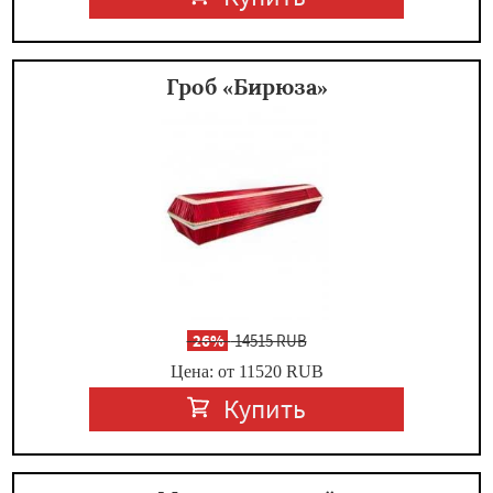
Гроб «Бирюза»
-
26%
14515 RUB
Цена: от 11520
RUB
Купить