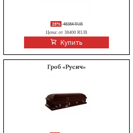
-
26%
48384 RUB
Цена: от 38400
RUB
Купить
Гроб «Русич»