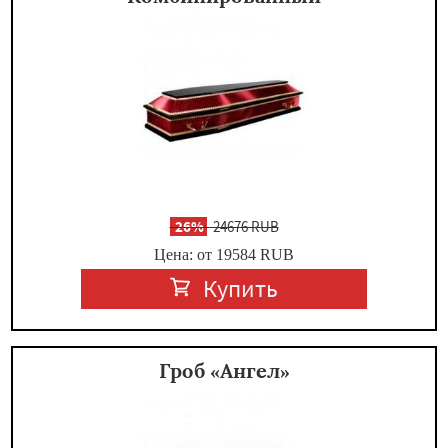
-
26%
24676 RUB
Цена: от 19584
RUB
Купить
Гроб «Ангел»