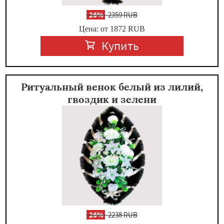
-
26%
2359 RUB
Цена: от 1872
RUB
Купить
Ритуальный венок белый из лилий,
гвоздик и зелени
-
26%
2238 RUB