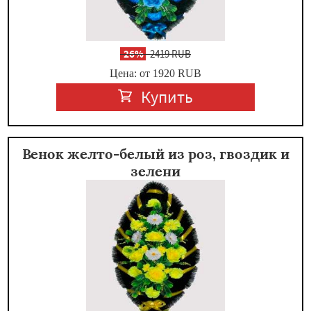
-
26%
2419 RUB
Цена: от 1920
RUB
Купить
Венок желто-белый из роз, гвоздик и
зелени