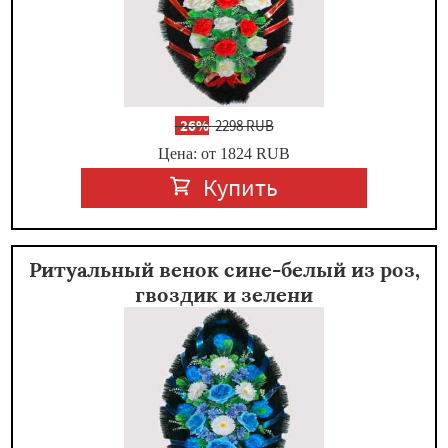
-
26%
2298 RUB
Цена: от 1824
RUB
Купить
Ритуальный венок сине-белый из роз,
гвоздик и зелени