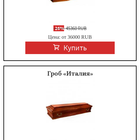
-
26%
45360 RUB
Цена: от 36000
RUB
Купить
Гроб «Италия»