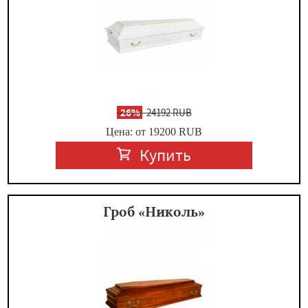
-
26%
24192 RUB
Цена: от 19200
RUB
Купить
Гроб «Николь»