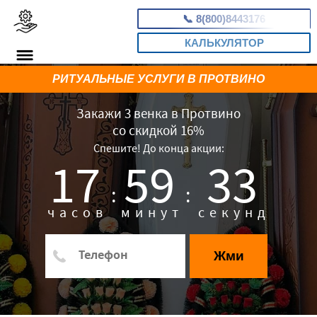
📞
8(800)8443176
КАЛЬКУЛЯТОР
РИТУАЛЬНЫЕ УСЛУГИ В ПРОТВИНО
Закажи 3 венка в Протвино
со скидкой 16%
Спешите! До конца акции:
17
59
32
:
:
часов
минут
секунд
Жми