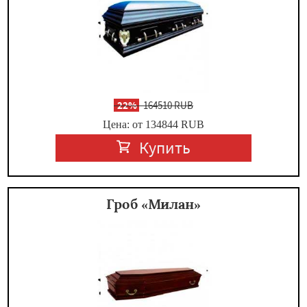
-
22%
164510 RUB
Цена: от 134844
RUB
Купить
Гроб «Милан»