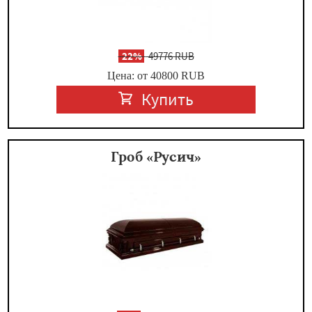
-
22%
49776 RUB
Цена: от 40800
RUB
Купить
Гроб «Русич»