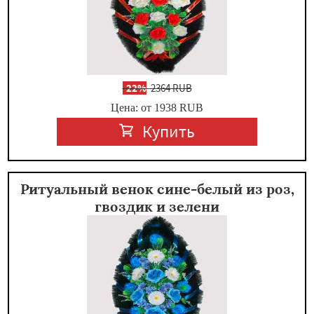
-
22%
2364 RUB
Цена: от 1938
RUB
Купить
Ритуальный венок сине-белый из роз,
гвоздик и зелени