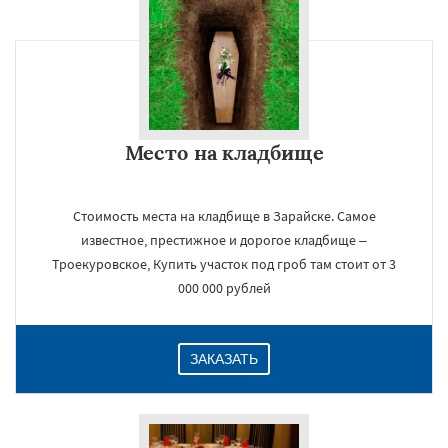
×
Место на кладбище
Стоимость места на кладбище в Зарайске. Самое
известное, престижное и дорогое кладбище –
Троекуровское, Купить участок под гроб там стоит от 3
Даю согласие на обработку персональных данных
000 000 рублей
ЗАКАЗАТЬ