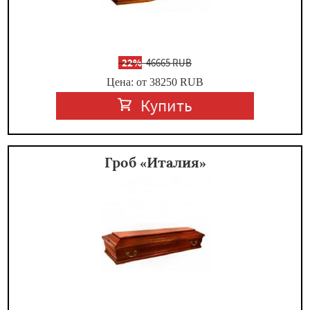
-
22%
46665 RUB
Цена: от 38250
RUB
Купить
Гроб «Италия»