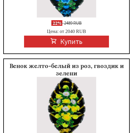
-
22%
2489 RUB
Цена: от 2040
RUB
Купить
Венок желто-белый из роз, гвоздик и
зелени