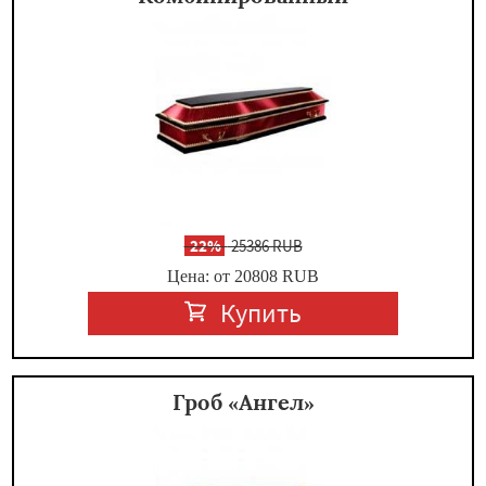
-
22%
25386 RUB
Цена: от 20808
RUB
Купить
Гроб «Ангел»