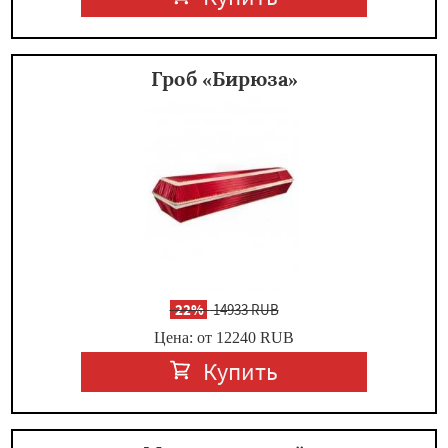
Гроб «Бирюза»
-
22%
14933 RUB
Цена: от 12240
RUB
Купить