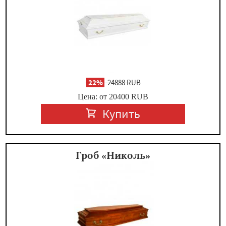
-
22%
24888 RUB
Цена: от 20400
RUB
Купить
Гроб «Николь»