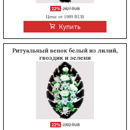
-
22%
2427 RUB
Цена: от 1989
RUB
Купить
Ритуальный венок белый из лилий,
гвоздик и зелени
-
22%
2302 RUB