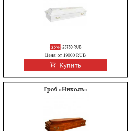
-
25%
23750 RUB
Цена: от 19000
RUB
Купить
Гроб «Николь»