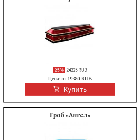
-
25%
24225 RUB
Цена: от 19380
RUB
Купить
Гроб «Ангел»