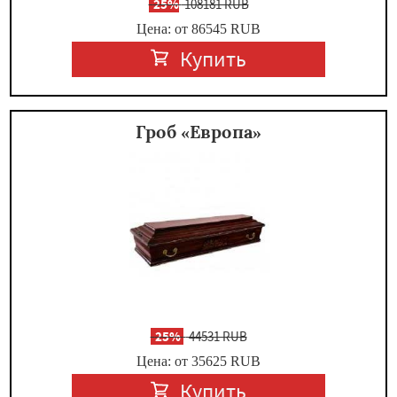
-
25%
108181 RUB
Цена: от 86545
RUB
Купить
Гроб «Европа»
-
25%
44531 RUB
Цена: от 35625
RUB
Купить