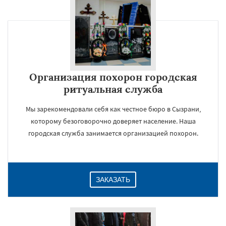
×
Организация похорон городская
ритуальная служба
Мы зарекомендовали себя как честное бюро в Сызрани,
которому безоговорочно доверяет население. Наша
городская служба занимается организацией похорон.
Даю согласие на обработку персональных данных
ЗАКАЗАТЬ