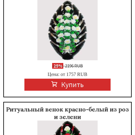
-
25%
2196 RUB
Цена: от 1757
RUB
Купить
Ритуальный венок красно-белый из роз
и зелени