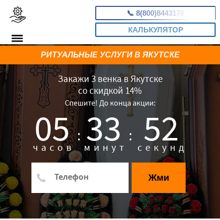
📞
8(800)8443176
КАЛЬКУЛЯТОР
РИТУАЛЬНЫЕ УСЛУГИ В ЯКУТСКЕ
Закажи 3 венка в Якутске
со скидкой 14%
Спешите! До конца акции:
05
33
51
:
:
часов
минут
секунд
Жми