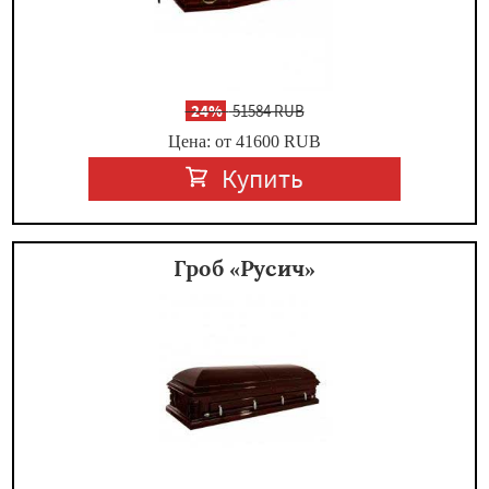
-
24%
51584 RUB
Цена: от 41600
RUB
Купить
Гроб «Русич»