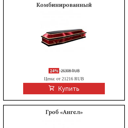
Комбинированный
-
24%
26308 RUB
Цена: от 21216
RUB
Купить
Гроб «Ангел»