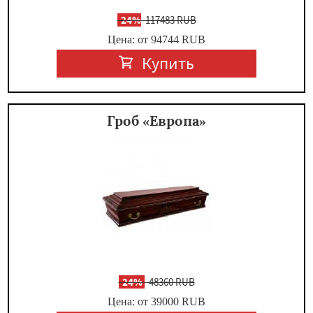
-
24%
117483 RUB
Цена: от 94744
RUB
Купить
Гроб «Европа»
-
24%
48360 RUB
Цена: от 39000
RUB