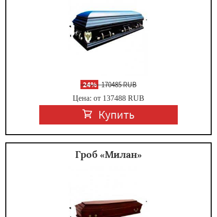
-
24%
170485 RUB
Цена: от 137488
RUB
Купить
Гроб «Милан»