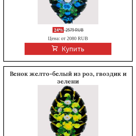
-
24%
2579 RUB
Цена: от 2080
RUB
Купить
Венок желто-белый из роз, гвоздик и
зелени