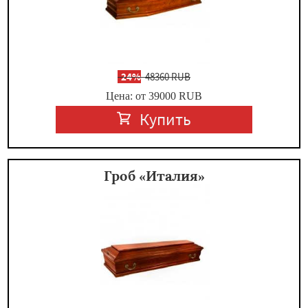
-
24%
48360 RUB
Цена: от 39000
RUB
Купить
Гроб «Италия»