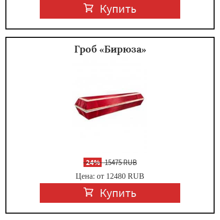
Купить
Гроб «Бирюза»
-
24%
15475 RUB
Цена: от 12480
RUB
Купить