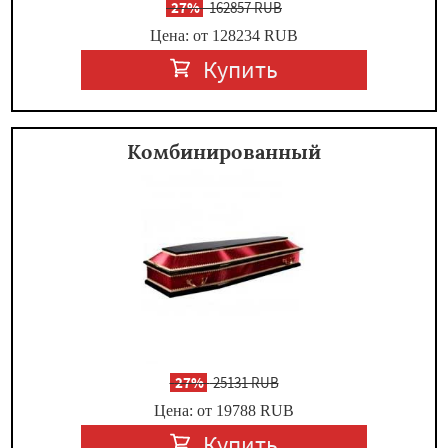
-
27%
162857 RUB
Цена: от 128234
RUB
Купить
Комбинированный
-
27%
25131 RUB
Цена: от 19788
RUB
Купить