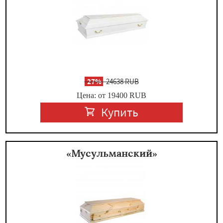
-
27%
24638 RUB
Цена: от 19400
RUB
Купить
«Мусульманский»