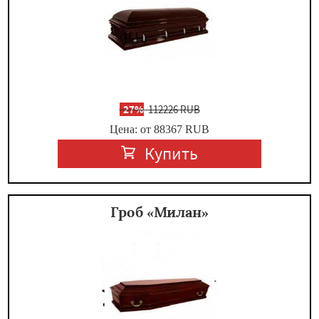
-
27%
112226 RUB
Цена: от 88367
RUB
Купить
Гроб «Милан»