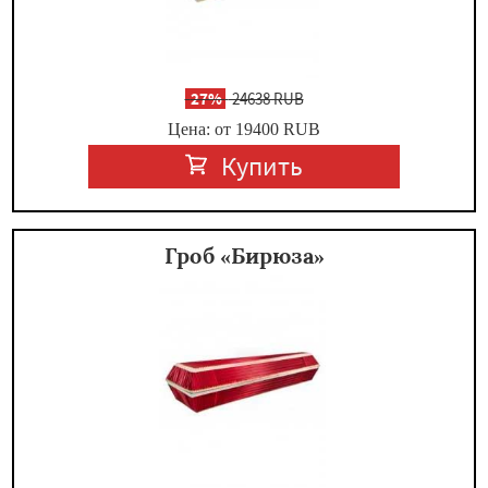
-
27%
24638 RUB
Цена: от 19400
RUB
Купить
Гроб «Бирюза»