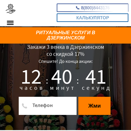
📞
8(800)8443176
КАЛЬКУЛЯТОР
РИТУАЛЬНЫЕ УСЛУГИ В
ДЗЕРЖИНСКОМ
Закажи 3 венка в Дзержинском
со скидкой 17%
Спешите! До конца акции:
12
40
40
:
:
часов
минут
секунд
Жми