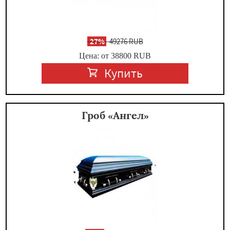
-
27%
49276 RUB
Цена: от 38800
RUB
Купить
Гроб «Ангел»