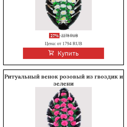
-
27%
2278 RUB
Цена: от 1794
RUB
Купить
Ритуальный венок розовый из гвоздик и
зелени