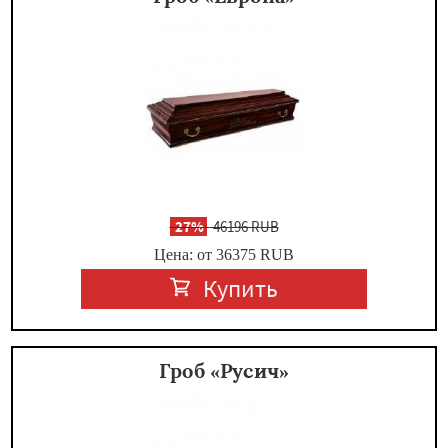
-
27%
46196 RUB
Цена: от 36375
RUB
Купить
Гроб «Русич»