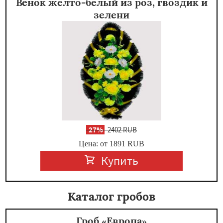
Венок желто-белый из роз, гвоздик и
зелени
-
27%
2402 RUB
Цена: от 1891
RUB
Купить
Каталог гробов
Гроб «Европа»