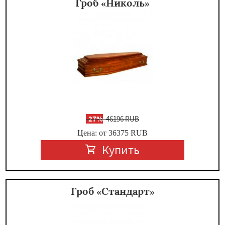
Гроб «Николь»
-
27%
46196 RUB
Цена: от 36375
RUB
Купить
Гроб «Стандарт»