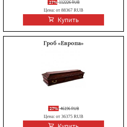
-
27%
112226 RUB
Цена: от 88367
RUB
Купить
Гроб «Европа»
-
27%
46196 RUB
Цена: от 36375
RUB
Купить