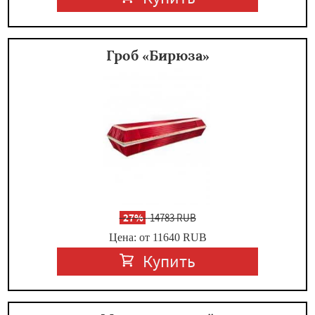
Гроб «Бирюза»
-
27%
14783 RUB
Цена: от 11640
RUB
Купить