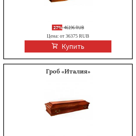
-
27%
46196 RUB
Цена: от 36375
RUB
Купить
Гроб «Италия»