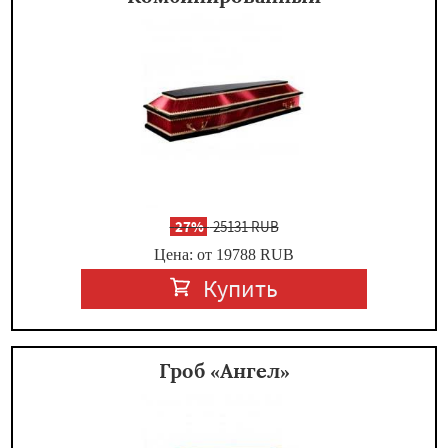
-
27%
25131 RUB
Цена: от 19788
RUB
Купить
Гроб «Ангел»