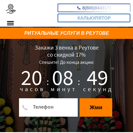
📞
8(800)8443176
КАЛЬКУЛЯТОР
РИТУАЛЬНЫЕ УСЛУГИ В РЕУТОВЕ
Закажи 3 венка в Реутове
со скидкой 17%
Спешите! До конца акции:
20
08
48
:
:
часов
минут
секунд
Жми