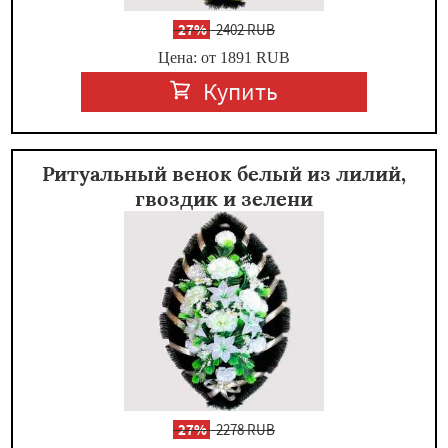
-
27%
2402 RUB
Цена: от 1891
RUB
Купить
Ритуальный венок белый из лилий,
гвоздик и зелени
-
27%
2278 RUB