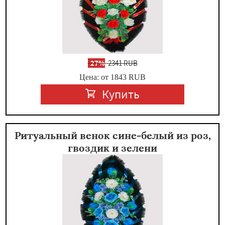
-
27%
2341 RUB
Цена: от 1843
RUB
Купить
Ритуальный венок сине-белый из роз,
гвоздик и зелени