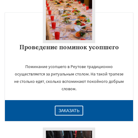
×
Проведение поминок усопшего
Поминание усопшего в Реутове традиционно
осуществляется за ритуальным столом. На такой трапезе
не столько едят, сколько вспоминают покойного добрым
Даю согласие на обработку персональных данных
словом.
ЗАКАЗАТЬ