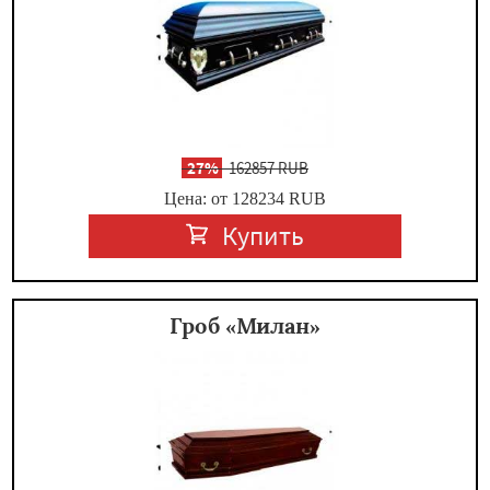
-
27%
162857 RUB
Цена: от 128234
RUB
Купить
Гроб «Милан»