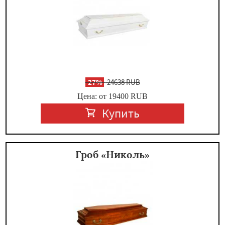
-
27%
24638 RUB
Цена: от 19400
RUB
Купить
Гроб «Николь»