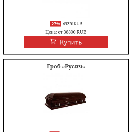
-
27%
49276 RUB
Цена: от 38800
RUB
Купить
Гроб «Русич»