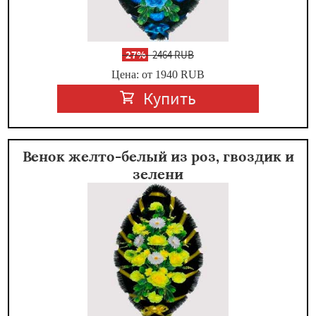
-
27%
2464 RUB
Цена: от 1940
RUB
Купить
Венок желто-белый из роз, гвоздик и
зелени