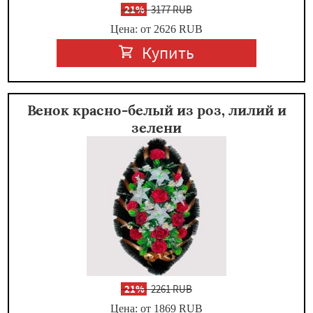
-
21%
3177 RUB
Цена: от 2626
RUB
Купить
Венок красно-белый из роз, лилий и
зелени
-
21%
2261 RUB
Цена: от 1869
RUB