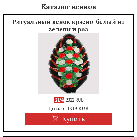
Каталог венков
Ритуальный венок красно-белый из
зелени и роз
-
21%
2322 RUB
Цена: от 1919
RUB
Купить