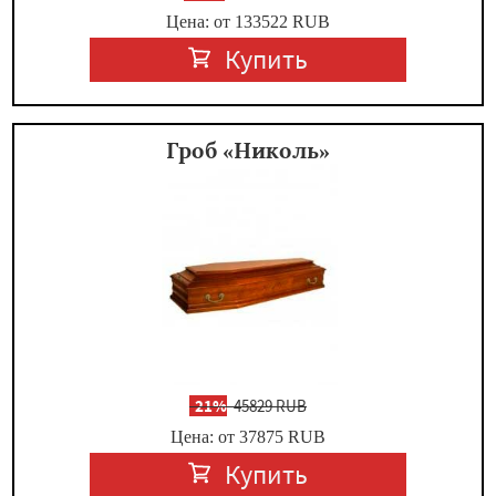
Цена: от 133522
RUB
Купить
Гроб «Николь»
-
21%
45829 RUB
Цена: от 37875
RUB
Купить