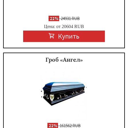
-
21%
24931 RUB
Цена: от 20604
RUB
Купить
Гроб «Ангел»
-
21%
161562 RUB