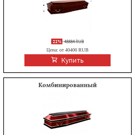
-
21%
48884 RUB
Цена: от 40400
RUB
Купить
Комбинированный