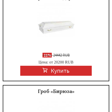
-
21%
24442 RUB
Цена: от 20200
RUB
Купить
Гроб «Бирюза»