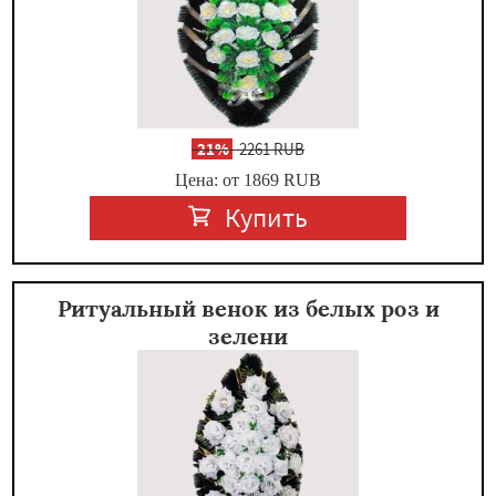
-
21%
2261 RUB
Цена: от 1869
RUB
Купить
Ритуальный венок из белых роз и
зелени