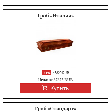
Гроб «Италия»
-
21%
45829 RUB
Цена: от 37875
RUB
Купить
Гроб «Стандарт»