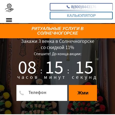
📞
8(800)8443176
КАЛЬКУЛЯТОР
РИТУАЛЬНЫЕ УСЛУГИ В
СОЛНЕЧНОГОРСКЕ
Закажи 3 венка в Солнечногорске
со скидкой 11%
Спешите! До конца акции:
08
15
14
:
:
часов
минут
секунд
Жми