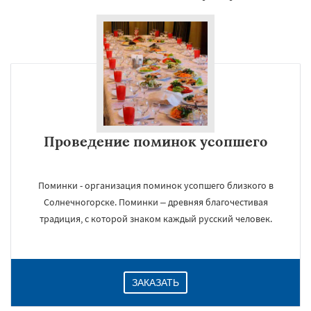
×
Проведение поминок усопшего
Поминки - организация поминок усопшего близкого в
Даю согласие на обработку персональных данных
Солнечногорске. Поминки – древняя благочестивая
традиция, с которой знаком каждый русский человек.
ЗАКАЗАТЬ