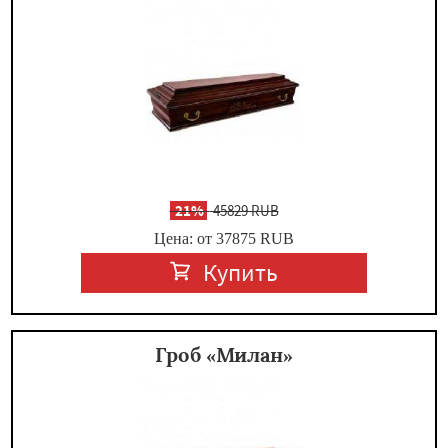
-
21%
45829 RUB
Цена: от 37875
RUB
Купить
Гроб «Милан»