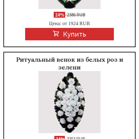
-
24%
2386 RUB
Цена: от 1924
RUB
Купить
Ритуальный венок из белых роз и
зелени
-
24%
3353 RUB