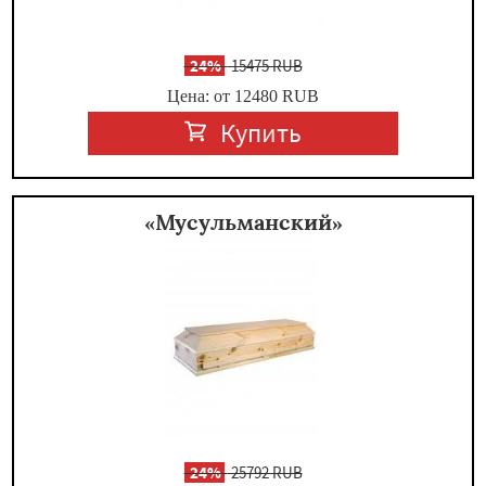
-
24%
15475 RUB
Цена: от 12480
RUB
Купить
«Мусульманский»
-
24%
25792 RUB