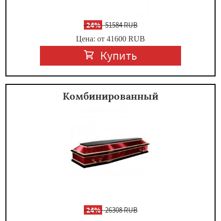
-
24%
51584 RUB
Цена: от 41600
RUB
Купить
Комбинированный
-
24%
26308 RUB