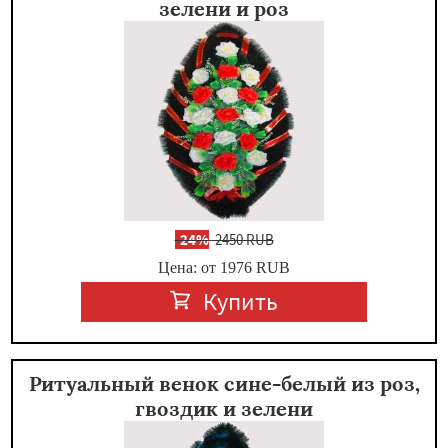
зелени и роз
-
24%
2450 RUB
Цена: от 1976
RUB
Купить
Ритуальный венок сине-белый из роз,
гвоздик и зелени