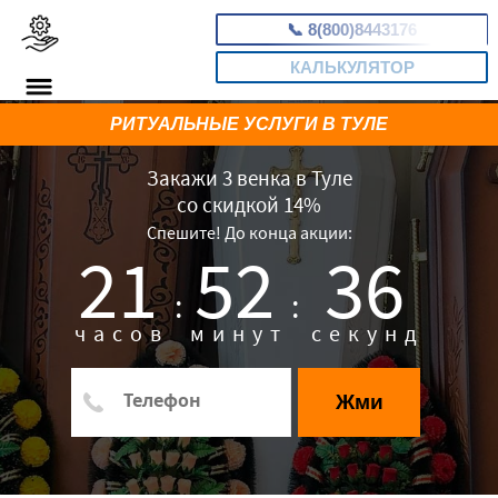
📞
8(800)8443176
КАЛЬКУЛЯТОР
РИТУАЛЬНЫЕ УСЛУГИ В ТУЛЕ
Закажи 3 венка в Туле
со скидкой 14%
Спешите! До конца акции:
21
52
35
:
:
часов
минут
секунд
Жми