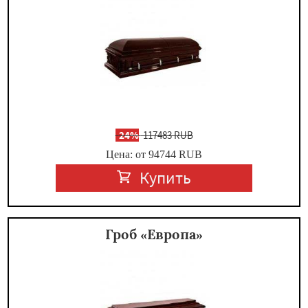
-
24%
117483 RUB
Цена: от 94744
RUB
Купить
Гроб «Европа»