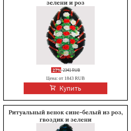
зелени и роз
-
27%
2341 RUB
Цена: от 1843
RUB
Купить
Ритуальный венок сине-белый из роз,
гвоздик и зелени