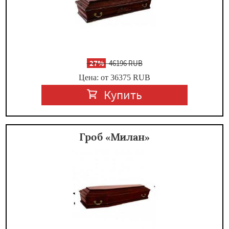
-
27%
46196 RUB
Цена: от 36375
RUB
Купить
Гроб «Милан»