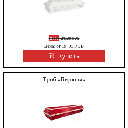
-
27%
24638 RUB
Цена: от 19400
RUB
Купить
Гроб «Бирюза»