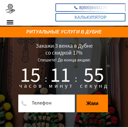
📞
8(800)8443176
КАЛЬКУЛЯТОР
РИТУАЛЬНЫЕ УСЛУГИ В ДУБНЕ
Закажи 3 венка в Дубне
со скидкой 17%
Спешите! До конца акции:
15
11
54
:
:
часов
минут
секунд
Жми