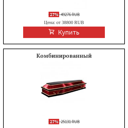
-
27%
49276 RUB
Цена: от 38800
RUB
Купить
Комбинированный
-
27%
25131 RUB