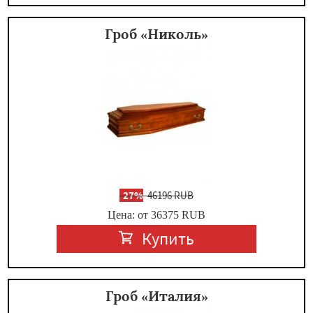
Гроб «Николь»
-
27%
46196 RUB
Цена: от 36375
RUB
Купить
Гроб «Италия»