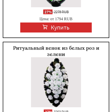
-
27%
2278 RUB
Цена: от 1794
RUB
Купить
Ритуальный венок из белых роз и
зелени
-
27%
3203 RUB