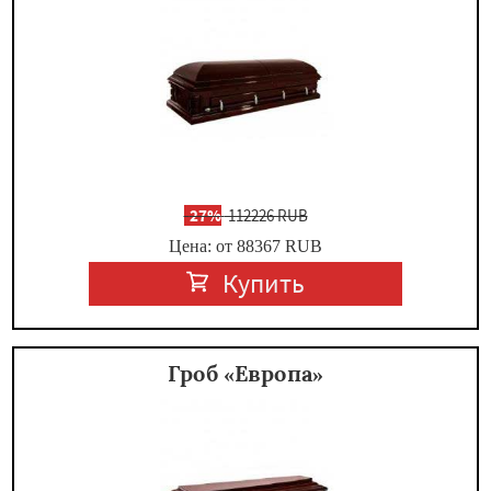
-
27%
112226 RUB
Цена: от 88367
RUB
Купить
Гроб «Европа»