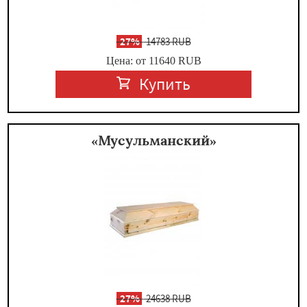
-
27%
14783 RUB
Цена: от 11640
RUB
Купить
«Мусульманский»
-
27%
24638 RUB