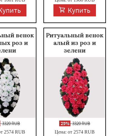
Купить
Купить
ьный венок
Ритуальный венок
лых роз и
алый из роз и
елени
зелени
%
3320 RUB
-
29%
3320 RUB
от 2574
RUB
Цена: от 2574
RUB