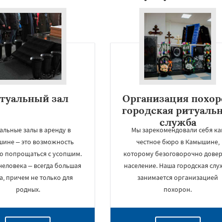
туальный зал
Организация похор
городская ритуаль
служба
альные залы в аренду в
Мы зарекомендовали себя ка
ине – это возможность
честное бюро в Камышине,
о попрощаться с усопшим.
которому безоговорочно довер
человека – всегда большая
население. Наша городская слу
а, причем не только для
занимается организацией
родных.
похорон.