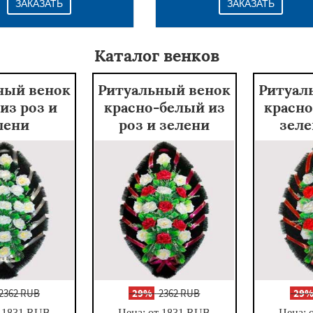
ЗАКАЗАТЬ
ЗАКАЗАТЬ
Каталог венков
ный венок
Ритуальный венок
Ритуал
из роз и
красно-белый из
красно
лени
роз и зелени
зеле
2362 RUB
-
29%
2362 RUB
-
29
 1831
RUB
Цена: от 1831
RUB
Цена: 