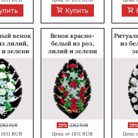
упить
Купить
ный венок
Венок красно-
Ритуал
из лилий,
белый из роз,
из бе
 и зелени
лилий и зелени
з
2362 RUB
-
29%
2362 RUB
-
29
 1831
RUB
Цена: от 1831
RUB
Цена: 