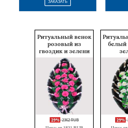
ЗАКАЗАТЬ
Ритуальный венок
Ритуаль
розовый из
белый 
гвоздик и зелени
зе
-
29%
2362 RUB
-
29%
Цена: от 1831
RUB
Цена: от