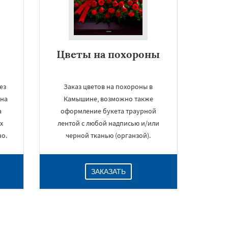
Цветы на похороны
ез
Заказ цветов на похороны в
ьна
Камышине, возможно также
а
оформление букета траурной
х
лентой с любой надписью и/или
но.
черной тканью (органзой).
ЗАКАЗАТЬ