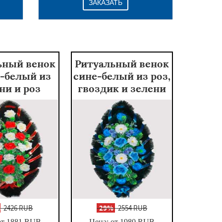
ЗАКАЗАТЬ
ьный венок
Ритуальный венок
-белый из
сине-белый из роз,
ни и роз
гвоздик и зелени
%
2426 RUB
-
29%
2554 RUB
от 1881
RUB
Цена: от 1980
RUB