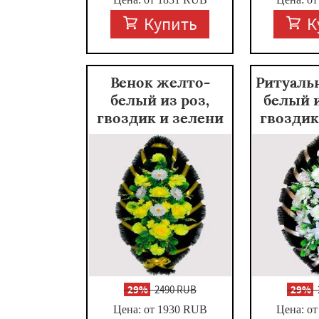
Купить
К
Венок желто-
Ритуаль
белый из роз,
белый 
гвоздик и зелени
гвоздик
-
29%
2490 RUB
-
29%
Цена: от 1930
RUB
Цена: от