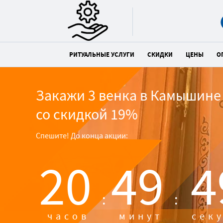
РИТУАЛЬНЫЕ УСЛУГИ
СКИДКИ
ЦЕНЫ
О
Закажи 3 венка в Камышине
со скидкой 19%
Спешите! До конца акции:
20
49
4
:
:
часов
минут
сек