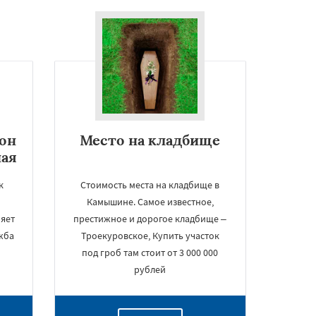
он
Место на кладбище
ная
к
Стоимость места на кладбище в
Камышине. Самое известное,
яет
престижное и дорогое кладбище –
жба
Троекуровское, Купить участок
под гроб там стоит от 3 000 000
рублей