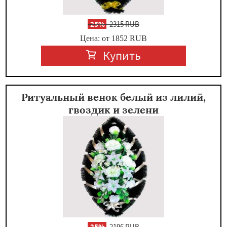
-
25%
2315 RUB
Цена: от 1852
RUB
Купить
Ритуальный венок белый из лилий,
гвоздик и зелени
-
25%
2196 RUB