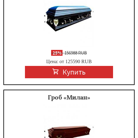
-
25%
156988 RUB
Цена: от 125590
RUB
Купить
Гроб «Милан»