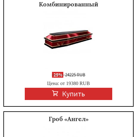
Комбинированный
-
25%
24225 RUB
Цена: от 19380
RUB
Купить
Гроб «Ангел»