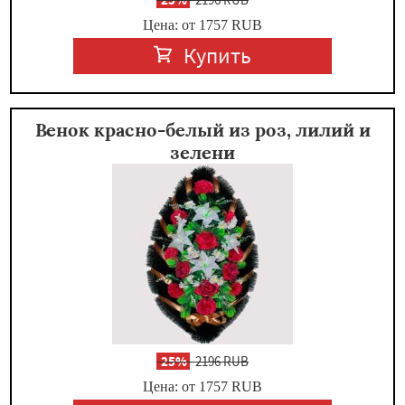
Цена: от 1757
RUB
Купить
Венок красно-белый из роз, лилий и
зелени
-
25%
2196 RUB
Цена: от 1757
RUB