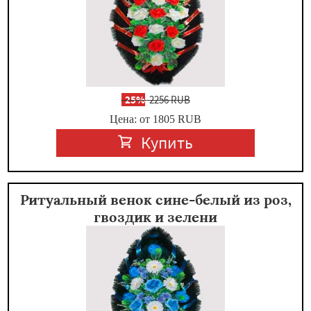
-
25%
2256 RUB
Цена: от 1805
RUB
Купить
Ритуальный венок сине-белый из роз,
гвоздик и зелени