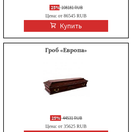
-
25%
108181 RUB
Цена: от 86545
RUB
Купить
Гроб «Европа»
-
25%
44531 RUB
Цена: от 35625
RUB