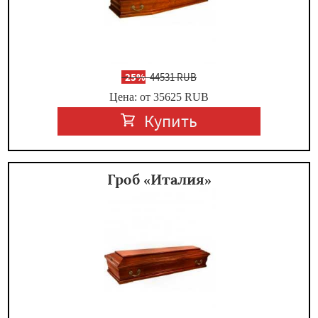
-
25%
44531 RUB
Цена: от 35625
RUB
Купить
Гроб «Италия»