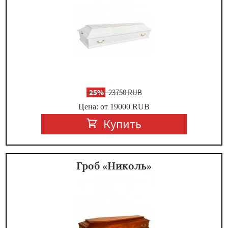
-
25%
23750 RUB
Цена: от 19000
RUB
Купить
Гроб «Николь»