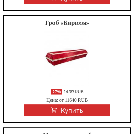
Гроб «Бирюза»
-
27%
14783 RUB
Цена: от 11640
RUB
Купить