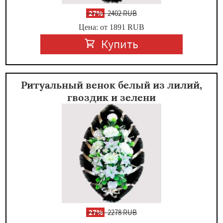
-
27%
2402 RUB
Цена: от 1891
RUB
Купить
Ритуальный венок белый из лилий,
гвоздик и зелени
-
27%
2278 RUB