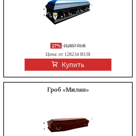
-
27%
162857 RUB
Цена: от 128234
RUB
Купить
Гроб «Милан»