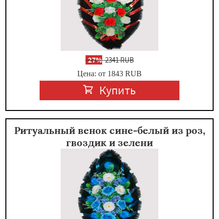
-
27%
2341 RUB
Цена: от 1843
RUB
Купить
Ритуальный венок сине-белый из роз,
гвоздик и зелени