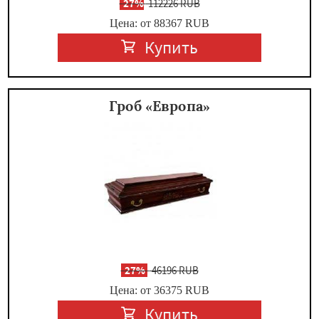
-
27%
112226 RUB
Цена: от 88367
RUB
Купить
Гроб «Европа»
-
27%
46196 RUB
Цена: от 36375
RUB
Купить