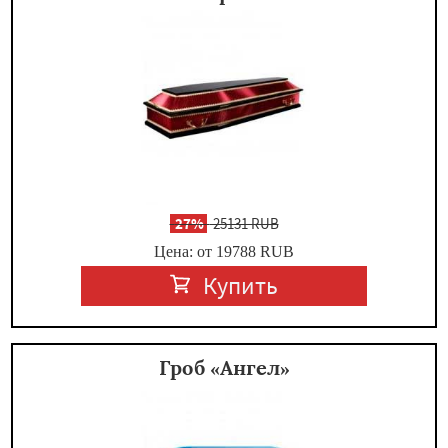
-
27%
25131 RUB
Цена: от 19788
RUB
Купить
Гроб «Ангел»