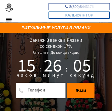
📞
8(800)8443176
КАЛЬКУЛЯТОР
РИТУАЛЬНЫЕ УСЛУГИ В РЯЗАНИ
Закажи 3 венка в Рязани
со скидкой 17%
Спешите! До конца акции:
15
26
04
:
:
часов
минут
секунд
Жми