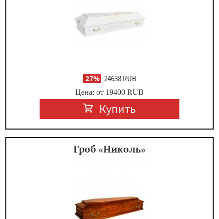
-
27%
24638 RUB
Цена: от 19400
RUB
Купить
Гроб «Николь»