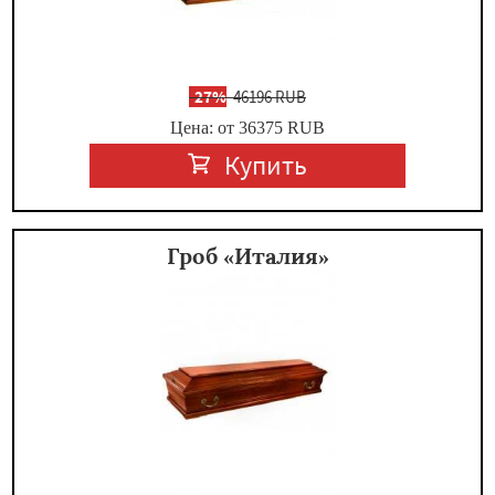
-
27%
46196 RUB
Цена: от 36375
RUB
Купить
Гроб «Италия»