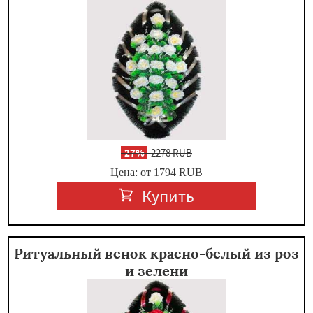
-
27%
2278 RUB
Цена: от 1794
RUB
Купить
Ритуальный венок красно-белый из роз
и зелени