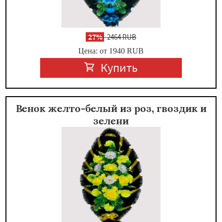
-
27%
2464 RUB
Цена: от 1940
RUB
Купить
Венок желто-белый из роз, гвоздик и
зелени