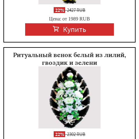
-
22%
2427 RUB
Цена: от 1989
RUB
Купить
Ритуальный венок белый из лилий,
гвоздик и зелени
-
22%
2302 RUB