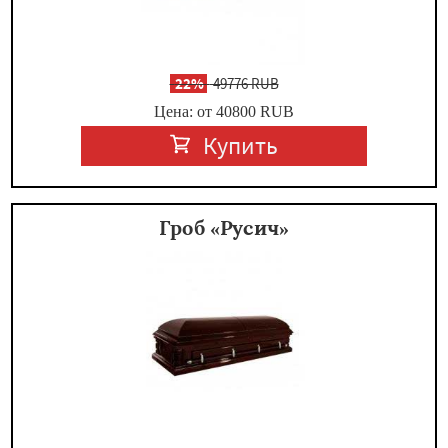
-
22%
49776 RUB
Цена: от 40800
RUB
Купить
Гроб «Русич»