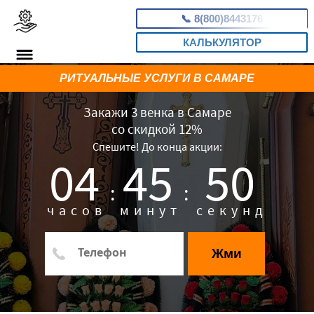
📞
8(800)8443176
КАЛЬКУЛЯТОР
РИТУАЛЬНЫЕ УСЛУГИ В САМАРЕ
Закажи 3 венка в Самаре
со скидкой 12%
Спешите! До конца акции:
04
45
49
:
:
часов
минут
секунд
Жми