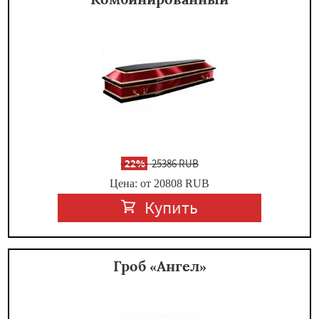
-
22%
25386 RUB
Цена: от 20808
RUB
Купить
Гроб «Ангел»