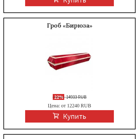
Гроб «Бирюза»
-
22%
14933 RUB
Цена: от 12240
RUB
Купить