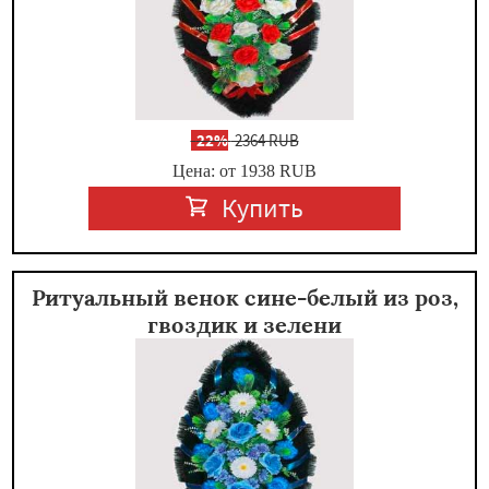
-
22%
2364 RUB
Цена: от 1938
RUB
Купить
Ритуальный венок сине-белый из роз,
гвоздик и зелени