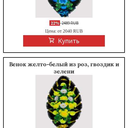
-
22%
2489 RUB
Цена: от 2040
RUB
Купить
Венок желто-белый из роз, гвоздик и
зелени