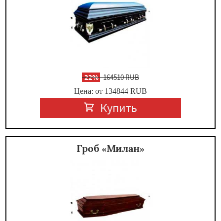
-
22%
164510 RUB
Цена: от 134844
RUB
Купить
Гроб «Милан»