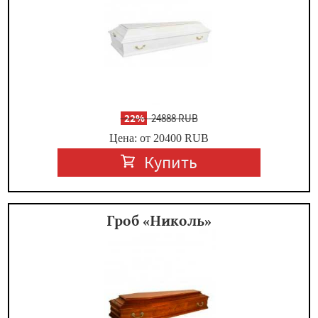
-
22%
24888 RUB
Цена: от 20400
RUB
Купить
Гроб «Николь»