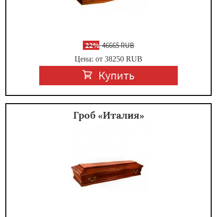
-
22%
46665 RUB
Цена: от 38250
RUB
Купить
Гроб «Италия»