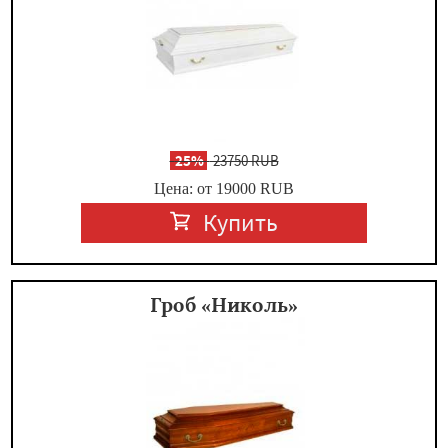
-
25%
23750 RUB
Цена: от 19000
RUB
Купить
Гроб «Николь»