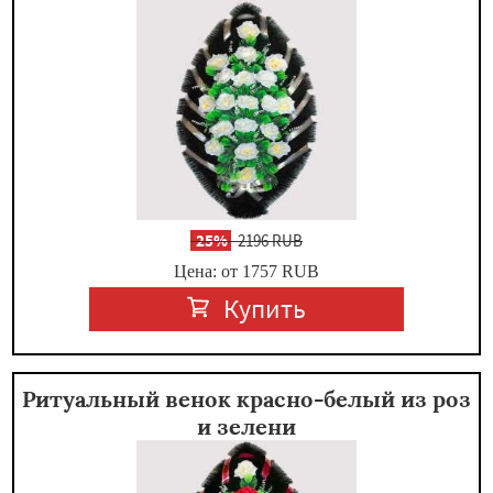
-
25%
2196 RUB
Цена: от 1757
RUB
Купить
Ритуальный венок красно-белый из роз
и зелени