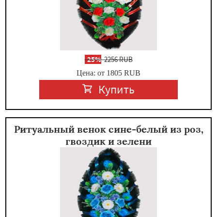
-
25%
2256 RUB
Цена: от 1805
RUB
Купить
Ритуальный венок сине-белый из роз,
гвоздик и зелени