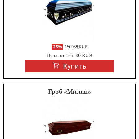
-
25%
156988 RUB
Цена: от 125590
RUB
Купить
Гроб «Милан»