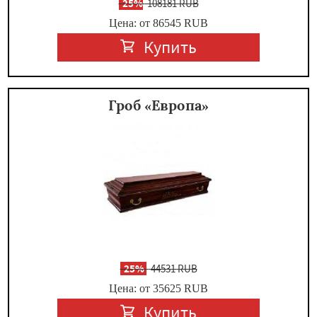
-
25%
108181 RUB
Цена: от 86545
RUB
Купить
Гроб «Европа»
-
25%
44531 RUB
Цена: от 35625
RUB
Купить