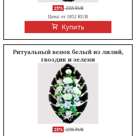
-
25%
2315 RUB
Цена: от 1852
RUB
Купить
Ритуальный венок белый из лилий,
гвоздик и зелени
-
25%
2196 RUB