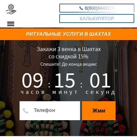
📞
8(800)8443176
КАЛЬКУЛЯТОР
РИТУАЛЬНЫЕ УСЛУГИ В ШАХТАХ
Закажи 3 венка в Шахтах
со скидкой 15%
Спешите! До конца акции:
09
15
00
:
:
часов
минут
секунд
Жми