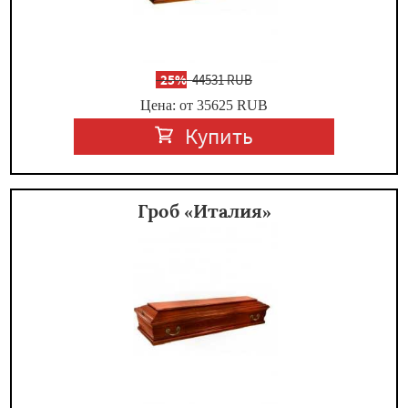
-
25%
44531 RUB
Цена: от 35625
RUB
Купить
Гроб «Италия»