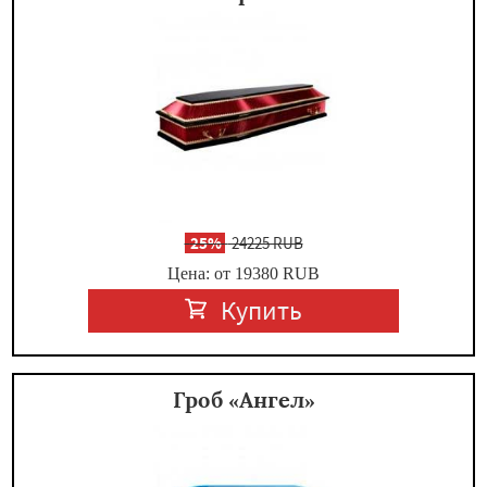
-
25%
24225 RUB
Цена: от 19380
RUB
Купить
Гроб «Ангел»