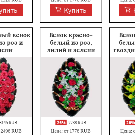
упить
Купить
ный венок
Венок красно-
Вено
из роз и
белый из роз,
белы
лени
лилий и зелени
гвозди
3145 RUB
-
26%
2238 RUB
-
26
 2496
RUB
Цена: от 1776
RUB
Цена: 