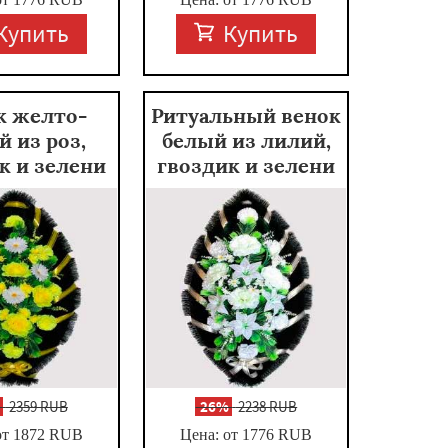
Купить
Купить
к желто-
Ритуальный венок
й из роз,
белый из лилий,
к и зелени
гвоздик и зелени
%
2359 RUB
-
26%
2238 RUB
от 1872
RUB
Цена: от 1776
RUB