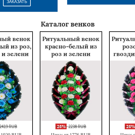
ЗАКАЗАТЬ
Каталог венков
ный венок
Ритуальный венок
Ритуал
ый из роз,
красно-белый из
роз
 и зелени
роз и зелени
гвозди
2419 RUB
-
26%
2238 RUB
-
26
 1920
RUB
Цена: от 1776
RUB
Цена: 