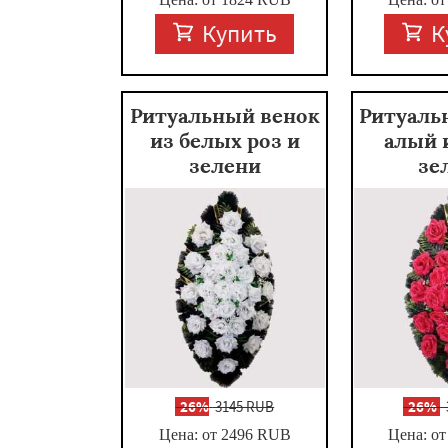
Купить
К
Ритуальный венок
Ритуаль
из белых роз и
алый 
зелени
зе
-
26%
3145 RUB
-
26%
Цена: от 2496
RUB
Цена: от