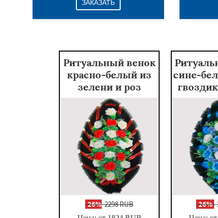
ЗАКАЗАТЬ
Ритуальный венок
Ритуаль
красно-белый из
сине-бел
зелени и роз
гвоздик
-
26%
2298 RUB
-
26%
Цена: от 1824
RUB
Цена: от