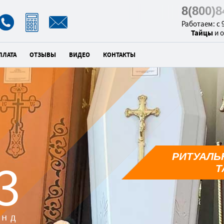
8(800)
Работаем: с 9
Тайцы
и 
ПЛАТА
ОТЗЫВЫ
ВИДЕО
КОНТАКТЫ
РИТУАЛЬ
2
Т
унд