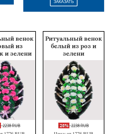
ЗАКАЗАТЬ
ьный венок
Ритуальный венок
овый из
белый из роз и
к и зелени
зелени
%
2238 RUB
-
26%
2238 RUB
от 1776
RUB
Цена: от 1776
RUB