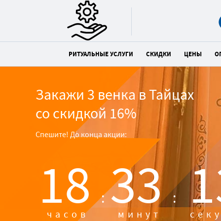
РИТУАЛЬНЫЕ УСЛУГИ
СКИДКИ
ЦЕНЫ
О
Закажи 3 венка в Тайцах
со скидкой 16%
Спешите! До конца акции:
18
33
1
:
:
часов
минут
сек