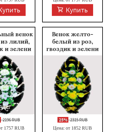
Купить
Купить
ьный венок
Венок желто-
из лилий,
белый из роз,
к и зелени
гвоздик и зелени
%
2196 RUB
-
25%
2315 RUB
от 1757
RUB
Цена: от 1852
RUB