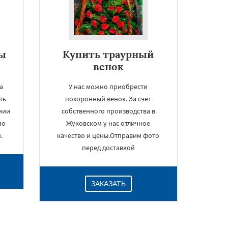
ны
Купить траурный
венок
а
У нас можно приобрести
ть
похоронный венок. За счет
нии
собственного производства в
по
Жуковском у нас отличное
.
качество и цены.Отправим фото
перед доставкой
ЗАКАЗАТЬ