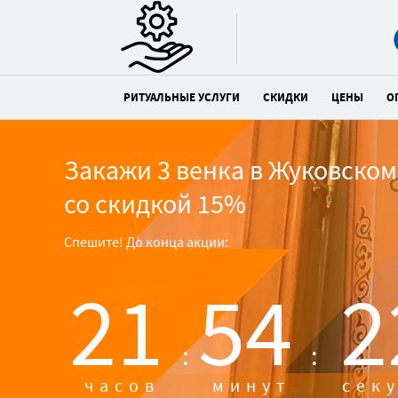
РИТУАЛЬНЫЕ УСЛУГИ
СКИДКИ
ЦЕНЫ
О
Закажи 3 венка в Жуковском
со скидкой 15%
Спешите! До конца акции:
21
54
2
:
:
часов
минут
сек