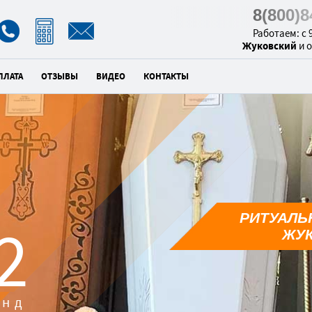
8(800)
Работаем: с 9
Жуковский
и 
ПЛАТА
ОТЗЫВЫ
ВИДЕО
КОНТАКТЫ
РИТУАЛЬ
0
ЖУ
унд