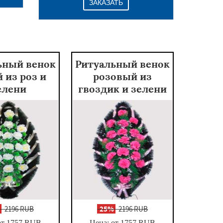
ЗАКАЗАТЬ
ьный венок
Ритуальный венок
 из роз и
розовый из
елени
гвоздик и зелени
%
2196 RUB
-
25%
2196 RUB
от 1757
RUB
Цена: от 1757
RUB