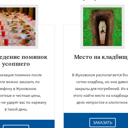
едение поминок
Место на кладбищ
усопшего
низация поминок после
В Жуковском располагается бо
рти можно заказать по
сотни кладбищ, но они давн
лефону в Жуковском.
закрыты для погребений. Из-
етные и честные цены,
этого найти место на кладбищ
 не ударят вас по карману
дело непростое и хлопотное
в такой день.
ЗАКАЗАТЬ