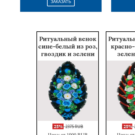
ЗАКАЗАТЬ
Ритуальный венок
Ритуаль
сине-белый из роз,
красно
гвоздик и зелени
зелен
-
25%
2375 RUB
-
25%
Цена: от 1900
RUB
Цена: от