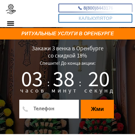
📞
8(800)8443176
КАЛЬКУЛЯТОР
РИТУАЛЬНЫЕ УСЛУГИ В ОРЕНБУРГЕ
Закажи 3 венка в Оренбурге
со скидкой 18%
Спешите! До конца акции:
03
38
19
:
:
часов
минут
секунд
Жми