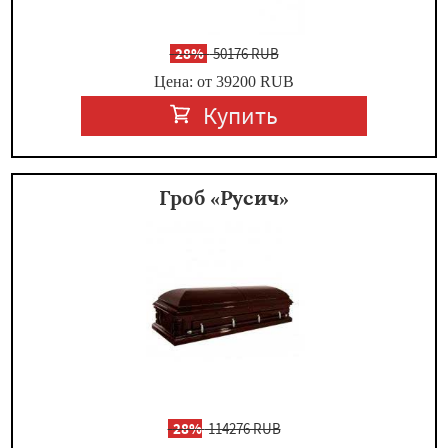
-
28%
50176 RUB
Цена: от 39200
RUB
Купить
Гроб «Русич»
-
28%
114276 RUB