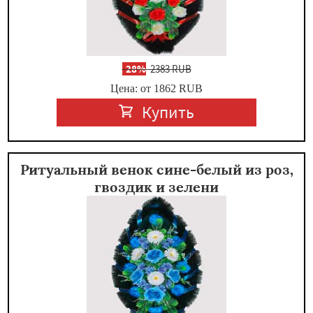
-
28%
2383 RUB
Цена: от 1862
RUB
Купить
Ритуальный венок сине-белый из роз,
гвоздик и зелени