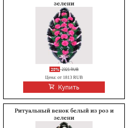
зелени
-
28%
2321 RUB
Цена: от 1813
RUB
Купить
Ритуальный венок белый из роз и
зелени