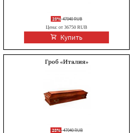
-
28%
47040 RUB
Цена: от 36750
RUB
Купить
Гроб «Италия»
-
28%
47040 RUB