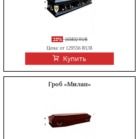
-
28%
165832 RUB
Цена: от 129556
RUB
Купить
Гроб «Милан»