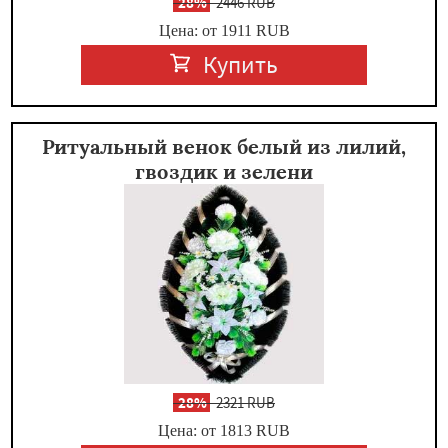
-
28%
2446 RUB
Цена: от 1911
RUB
Купить
Ритуальный венок белый из лилий,
гвоздик и зелени
-
28%
2321 RUB
Цена: от 1813
RUB