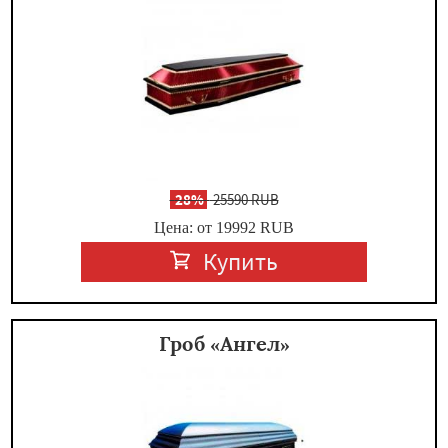
-
28%
25590 RUB
Цена: от 19992
RUB
Купить
Гроб «Ангел»