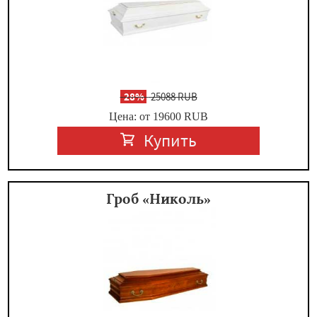
-
28%
25088 RUB
Цена: от 19600
RUB
Купить
Гроб «Николь»