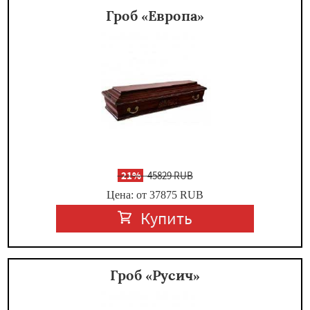
Гроб «Европа»
-
21%
45829 RUB
Цена: от 37875
RUB
Купить
Гроб «Русич»