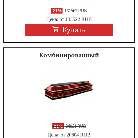
-
21%
161562 RUB
Цена: от 133522
RUB
Купить
Комбинированный
-
21%
24931 RUB
Цена: от 20604
RUB