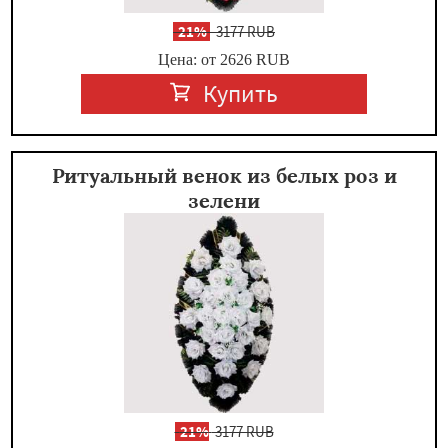
-
21%
3177 RUB
Цена: от 2626
RUB
Купить
Ритуальный венок из белых роз и
зелени
-
21%
3177 RUB