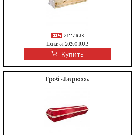
-
21%
24442 RUB
Цена: от 20200
RUB
Купить
Гроб «Бирюза»