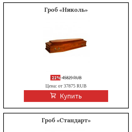
Гроб «Николь»
-
21%
45829 RUB
Цена: от 37875
RUB
Купить
Гроб «Стандарт»