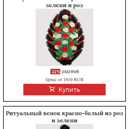
зелени и роз
-
21%
2322 RUB
Цена: от 1919
RUB
Купить
Ритуальный венок красно-белый из роз
и зелени