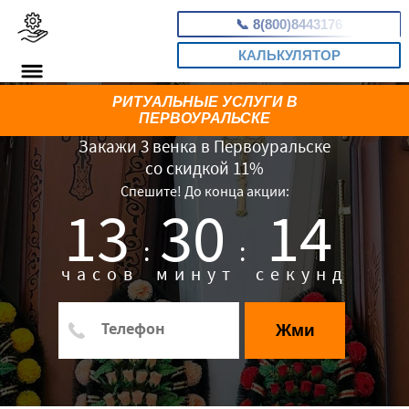
📞
8(800)8443176
КАЛЬКУЛЯТОР
РИТУАЛЬНЫЕ УСЛУГИ В
ПЕРВОУРАЛЬСКЕ
Закажи 3 венка в Первоуральске
со скидкой 11%
Спешите! До конца акции:
13
30
13
:
:
часов
минут
секунд
Жми