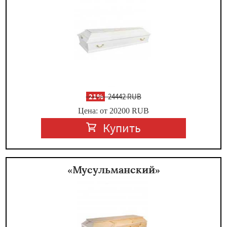
-
21%
24442 RUB
Цена: от 20200
RUB
Купить
«Мусульманский»