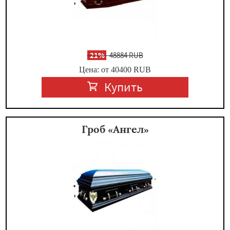
-
21%
48884 RUB
Цена: от 40400
RUB
Купить
Гроб «Ангел»