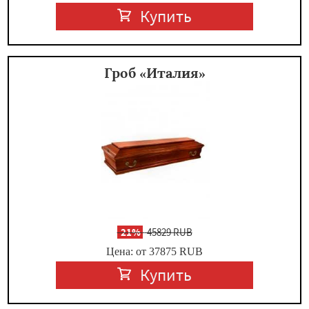
Купить
Гроб «Италия»
-
21%
45829 RUB
Цена: от 37875
RUB
Купить