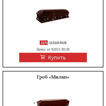
-
21%
111333 RUB
Цена: от 92011
RUB
Купить
Гроб «Милан»