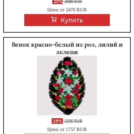
-
25%
3088 RUB
Цена: от 2470
RUB
Купить
Венок красно-белый из роз, лилий и
зелени
-
25%
2196 RUB
Цена: от 1757
RUB