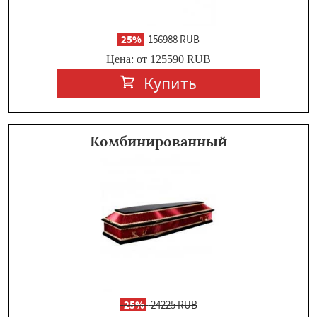
-
25%
156988 RUB
Цена: от 125590
RUB
Купить
Комбинированный
-
25%
24225 RUB