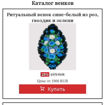
Каталог венков
Ритуальный венок сине-белый из роз,
гвоздик и зелени
-
25%
2375 RUB
Цена: от 1900
RUB
Купить