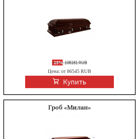
-
25%
108181 RUB
Цена: от 86545
RUB
Купить
Гроб «Милан»