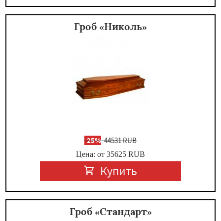
Гроб «Николь»
-
25%
44531 RUB
Цена: от 35625
RUB
Купить
Гроб «Стандарт»