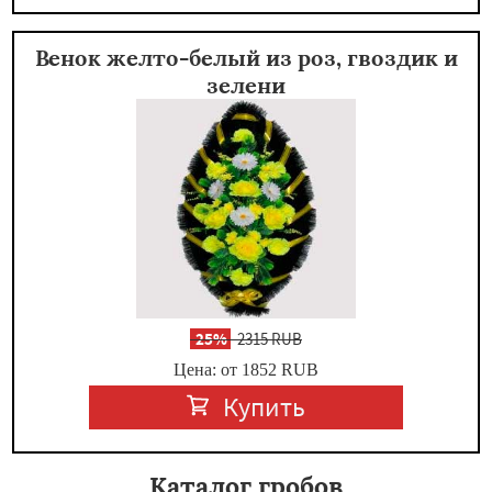
Венок желто-белый из роз, гвоздик и
зелени
-
25%
2315 RUB
Цена: от 1852
RUB
Купить
Каталог гробов