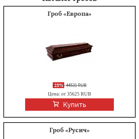
Гроб «Европа»
-
25%
44531 RUB
Цена: от 35625
RUB
Купить
Гроб «Русич»