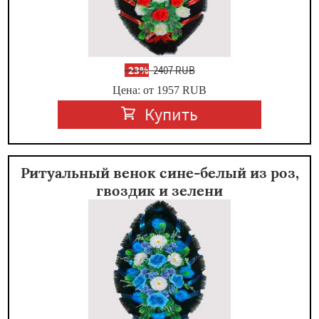
-
23%
2407 RUB
Цена: от 1957
RUB
Купить
Ритуальный венок сине-белый из роз,
гвоздик и зелени