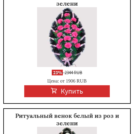
зелени
-
23%
2344 RUB
Цена: от 1906
RUB
Купить
Ритуальный венок белый из роз и
зелени