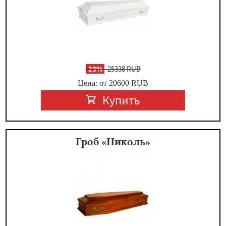
-
23%
25338 RUB
Цена: от 20600
RUB
Купить
Гроб «Николь»