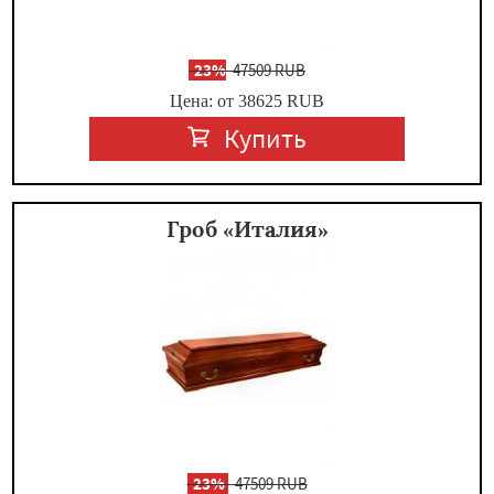
-
23%
47509 RUB
Цена: от 38625
RUB
Купить
Гроб «Италия»
-
23%
47509 RUB