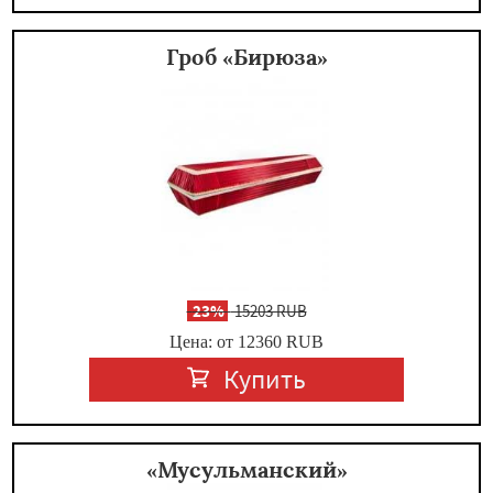
Гроб «Бирюза»
-
23%
15203 RUB
Цена: от 12360
RUB
Купить
«Мусульманский»