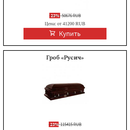
-
23%
50676 RUB
Цена: от 41200
RUB
Купить
Гроб «Русич»
-
23%
115415 RUB