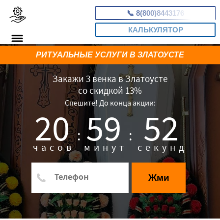
📞
8(800)8443176
КАЛЬКУЛЯТОР
РИТУАЛЬНЫЕ УСЛУГИ В ЗЛАТОУСТЕ
Закажи 3 венка в Златоусте
со скидкой 13%
Спешите! До конца акции:
20
59
51
:
:
часов
минут
секунд
Жми