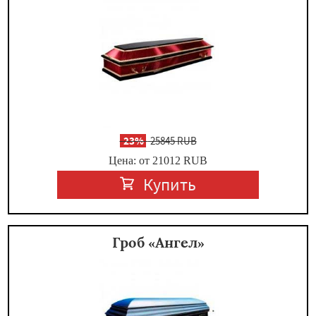
-
23%
25845 RUB
Цена: от 21012
RUB
Купить
Гроб «Ангел»