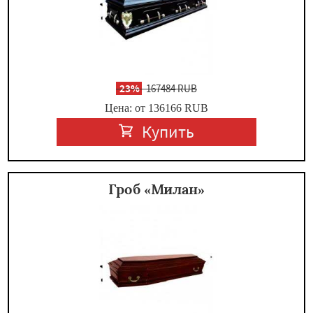
-
23%
167484 RUB
Цена: от 136166
RUB
Купить
Гроб «Милан»