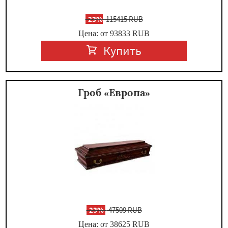
-
23%
115415 RUB
Цена: от 93833
RUB
Купить
Гроб «Европа»
-
23%
47509 RUB
Цена: от 38625
RUB