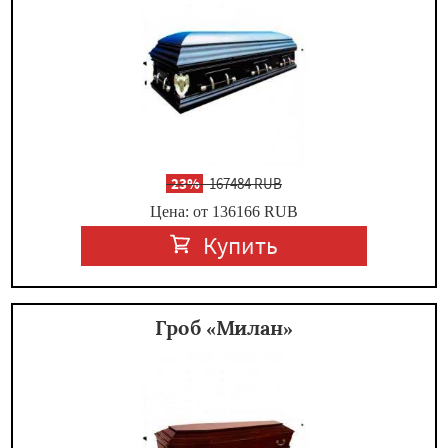
-
23%
167484 RUB
Цена: от 136166
RUB
Купить
Гроб «Милан»