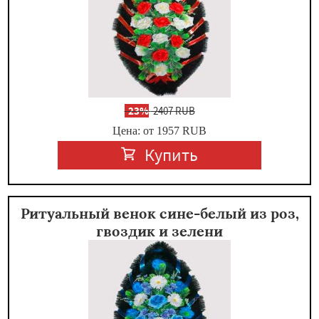
-
23%
2407 RUB
Цена: от 1957
RUB
Купить
Ритуальный венок сине-белый из роз,
гвоздик и зелени