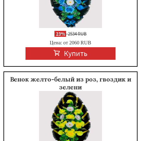
-
23%
2534 RUB
Цена: от 2060
RUB
Купить
Венок желто-белый из роз, гвоздик и
зелени