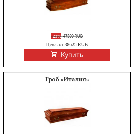
-
23%
47509 RUB
Цена: от 38625
RUB
Купить
Гроб «Италия»