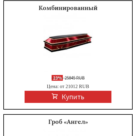
Комбинированный
-
23%
25845 RUB
Цена: от 21012
RUB
Купить
Гроб «Ангел»