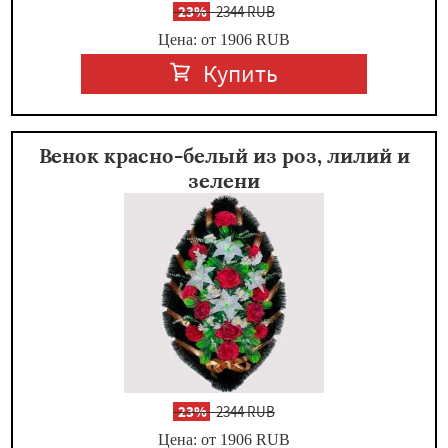
-
23%
2344 RUB
Цена: от 1906
RUB
Купить
Венок красно-белый из роз, лилий и
зелени
-
23%
2344 RUB
Цена: от 1906
RUB