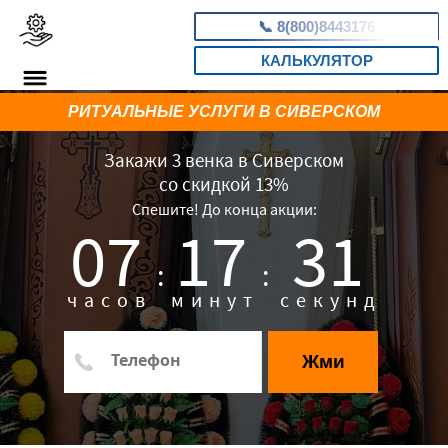
📞
8(800)8443176
КАЛЬКУЛЯТОР
РИТУАЛЬНЫЕ УСЛУГИ В СИВЕРСКОМ
Закажи 3 венка в Сиверском
со скидкой 13%
Спешите! До конца акции:
07
17
30
:
:
часов
минут
секунд
Жми